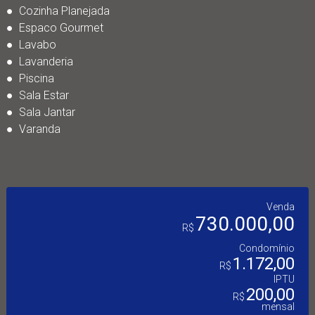
● Cozinha Planejada
● Espaco Gourmet
● Lavabo
● Lavanderia
● Piscina
● Sala Estar
● Sala Jantar
● Varanda
Venda
730.000,00
R$
Condomínio
1.172,00
R$
IPTU
200,00
R$
mensal