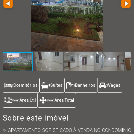
Dormitórios
Suítes
Banheiros
Vagas
2
1
2
2
Área Útil
Área Total
87
m²
87
m²
Sobre este imóvel
✨ APARTAMENTO SOFISTICADO À VENDA NO CONDOMÍNIO